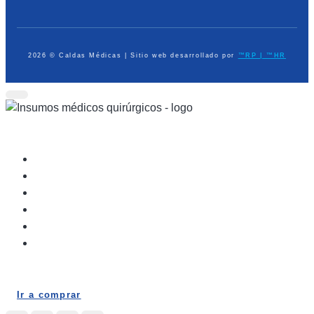
2026 © Caldas Médicas | Sitio web desarrollado por
™RP | ™HR
Dispositivos Médicos
Equipo de Diagnóstico
Médico Quirúrgico
Atención Prehospitalaria
Ayudas en Casa
Elementos de Protección Personal
Ir a comprar