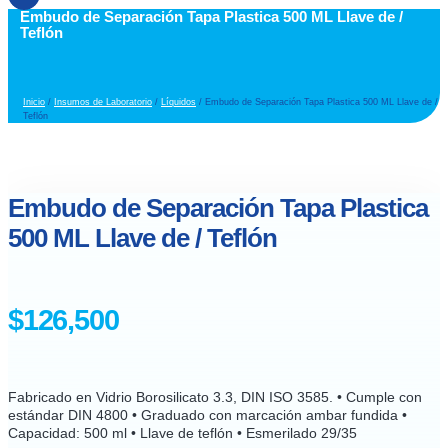
Embudo de Separación Tapa Plastica 500 ML Llave de /
Teflón
Inicio
/
Insumos de Laboratorio
/
Líquidos
/ Embudo de Separación Tapa Plastica 500 ML Llave de /
Teflón
Embudo de Separación Tapa Plastica
500 ML Llave de / Teflón
$
126,500
Fabricado en Vidrio Borosilicato 3.3, DIN ISO 3585. • Cumple con
estándar DIN 4800 • Graduado con marcación ambar fundida •
Capacidad: 500 ml • Llave de teflón • Esmerilado 29/35