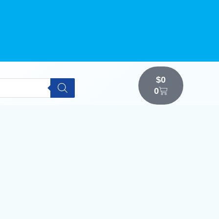
$
0
0