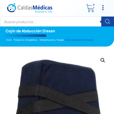
0
Cojín de Abducción Dissan
Inicio
/
Productos Ortopédicos
/
Rehabilitación y Terapia
/ Cojín de Abducción Dissan