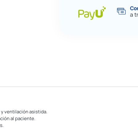
Co
a t
y ventilación asistida.
ción al paciente.
s.