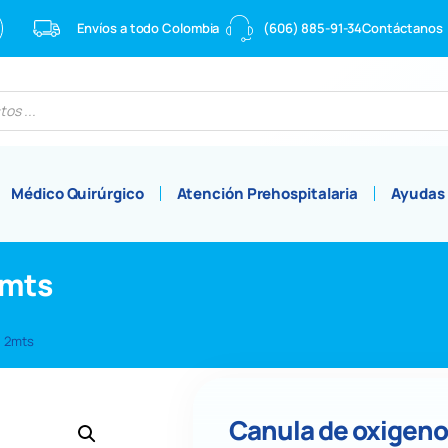
Envíos a todo Colombia
(606) 885-91-34
Contáctanos
Médico Quirúrgico
Atención Prehospitalaria
Ayudas
2mts
l 2mts
Canula de oxigeno