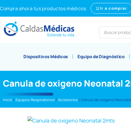
Compra ahora tus productos médicos
Ir a comprar
Dispositivos Médicos
Equipo de Diagnóstico
Canula de oxigeno Neonatal 
Inicio
/
Equipos Respiratorios
/
Accesorios
/ Canula de oxigeno Neonata