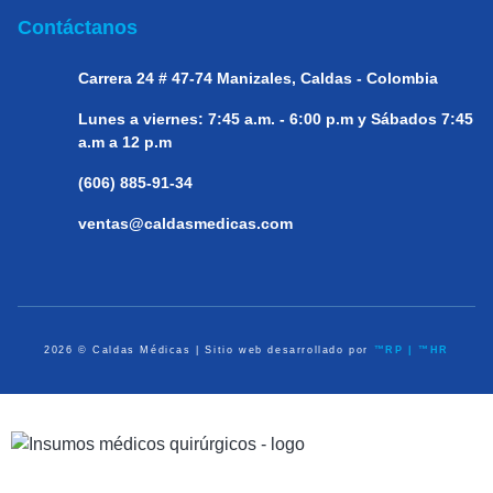
Contáctanos
Carrera 24 # 47-74
Manizales, Caldas - Colombia
Lunes a viernes:
7:45 a.m. - 6:00 p.m y Sábados 7:45
a.m a 12 p.m
(606) 885-91-34
ventas@caldasmedicas.com
2026 © Caldas Médicas | Sitio web desarrollado por
™RP | ™HR