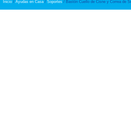
Inicio
/
Ayudas en Casa
/
Soportes
/ Bastón Cuello de Cisne y Correa de S