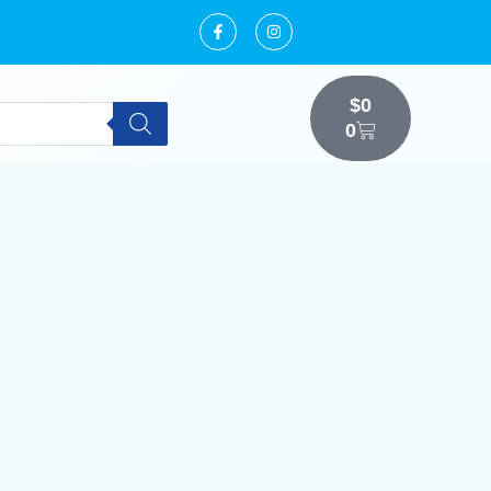
$
0
0