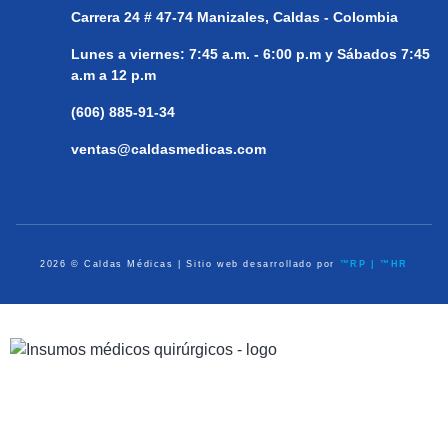
Carrera 24 # 47-74
Manizales, Caldas - Colombia
Lunes a viernes:
7:45 a.m. - 6:00 p.m y Sábados 7:45
a.m a 12 p.m
(606) 885-91-34
ventas@caldasmedicas.com
2026 © Caldas Médicas | Sitio web desarrollado por
™RP | ™HR