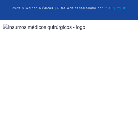
2026 © Caldas Médicas | Sitio web desarrollado por
™RP | ™HR
Dispositivos Médicos
Equipo de Diagnóstico
Médico Quirúrgico
Atención Prehospitalaria
Ayudas en Casa
Elementos de Protección Personal