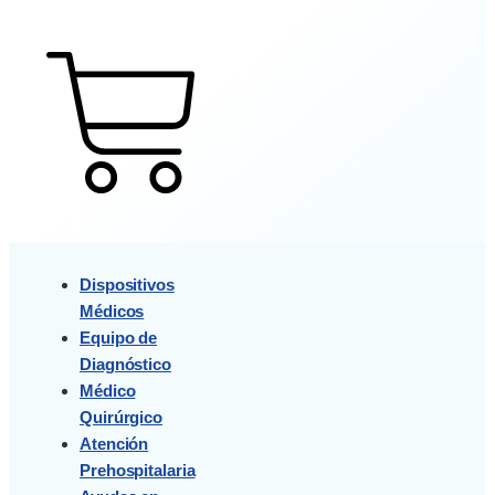
$
0
0
Cart
Dispositivos
Médicos
Equipo de
Diagnóstico
Médico
Quirúrgico
Atención
Prehospitalaria