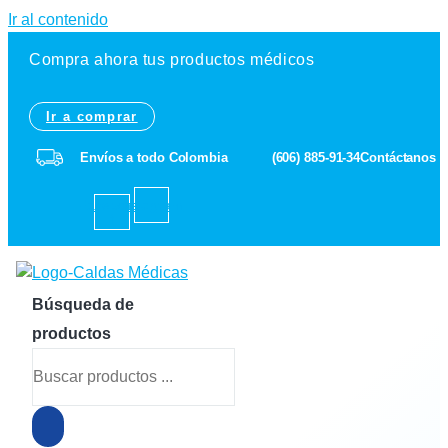
Ir al contenido
Compra ahora tus productos médicos
Ir a comprar
Envíos a todo Colombia
(606) 885-91-34
Contáctanos
Facebook-
Instagram
f
Búsqueda de
productos