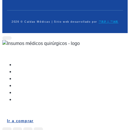
2026 © Caldas Médicas | Sitio web desarrollado por
™RP | ™HR
Dispositivos Médicos
Equipo de Diagnóstico
Médico Quirúrgico
Atención Prehospitalaria
Ayudas en Casa
Elementos de Protección Personal
Ir a comprar